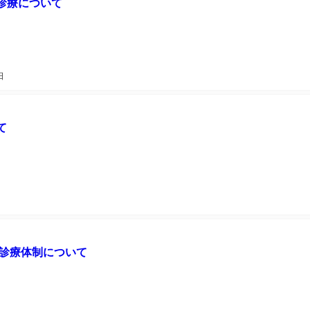
診療について
日
て
の診療体制について