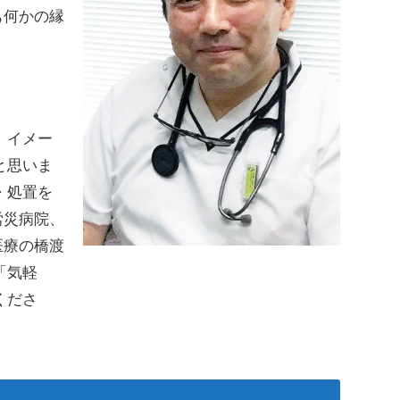
も何かの縁
 イメー
と思いま
・処置を
労災病院、
医療の橋渡
「気軽
くださ